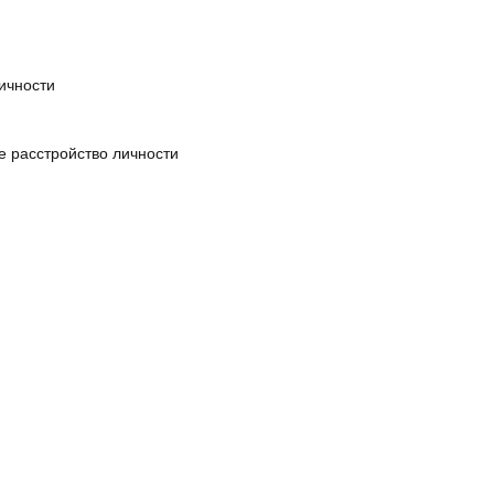
 и неспособности
ичности
е расстройство личности