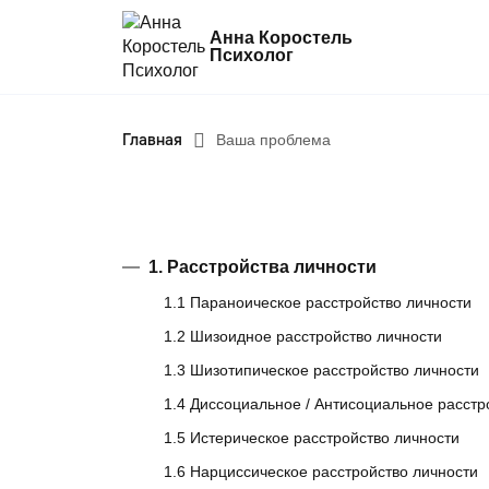
Анна Коростель
Психолог
Абьюз
Главная
Ваша проблема
Агрессия
Границы личности
Детские травмы
1. Расстройства личности
Живу ради детей
1.1 Параноическое расстройство личности
Конфликты и отсутствие взаимопонима
1.2 Шизоидное расстройство личности
Неудовлетворенность
1.3 Шизотипическое расстройство личности
1.4 Диссоциальное / Антисоциальное расстр
Синдром самозванца
1.5 Истерическое расстройство личности
Созависимые и контрзависимые отно
1.6 Нарциссическое расстройство личности
Стресс