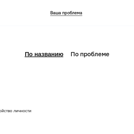
Ваша проблема
По проблеме
По названию
ния в семье
ойство личности
шения