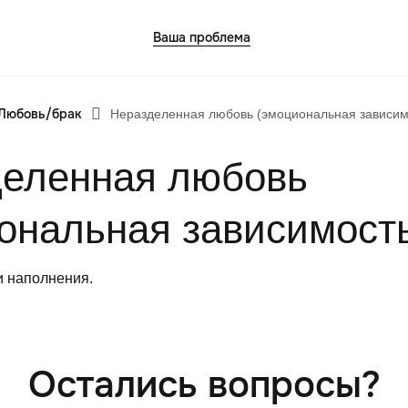
Ваша проблема
Любовь/брак
Панические атаки
Неразделенная любовь (эмоциональная зависим
Синдр
Патологическая ревность
Созав
еленная любовь
отнош
Посттравматический стресс
Стрес
Потеря смысла жизни
ональная зависимост
Трево
Расстройство пищевого поведения
Убежд
ания
Самооценка
неспо
и наполнения.
Сепарация от родителей
Эмоци
Остались вопросы?