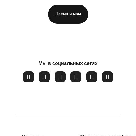
Напиши нам
ФИО
*
Мы в социальных сетях
Номер телефона
*
Вопрос
*
Закрыть
Соглашаюсь на обработку
персональных данных