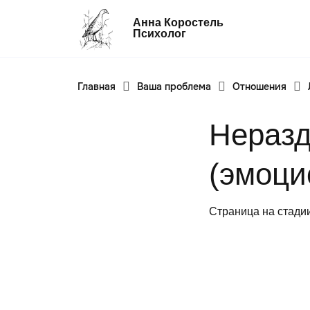
Анна Коростель
Психолог
Главная
Ваша проблема
Отношения
Абьюз
Агрессия
Неразд
Границы личности
Детские травмы
(эмоци
Живу ради детей
Конфликты и отсутствие взаимопоним
Страница на стади
в семье
Неудовлетворенность