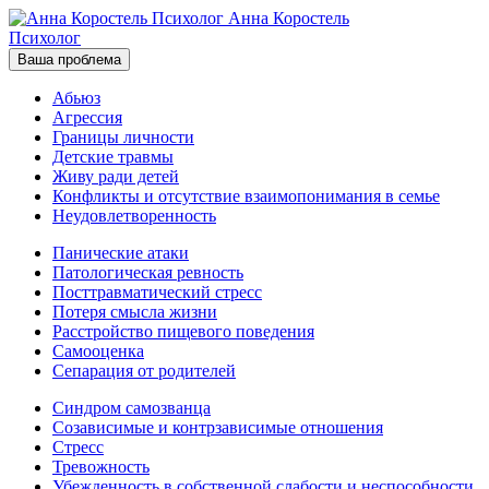
Анна Коростель
Психолог
Ваша проблема
Абьюз
Агрессия
Границы личности
Детские травмы
Живу ради детей
Конфликты и отсутствие взаимопонимания в семье
Неудовлетворенность
Панические атаки
Патологическая ревность
Посттравматический стресс
Потеря смысла жизни
Расстройство пищевого поведения
Самооценка
Сепарация от родителей
Синдром самозванца
Созависимые и контрзависимые отношения
Стресс
Тревожность
Убежденность в собственной слабости и неспособности