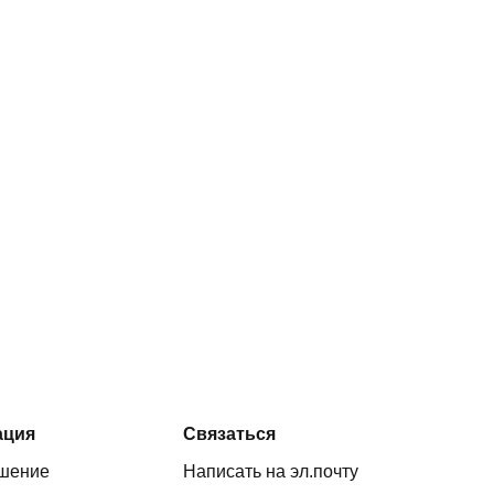
ация
Связаться
ашение
Написать на эл.почту