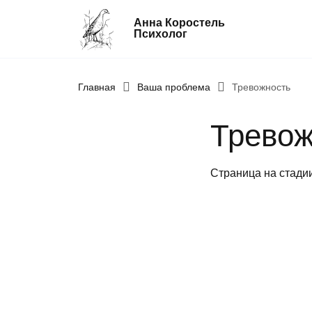
Анна Коростель
Психолог
Главная
Абьюз
Ваша проблема
Тревожность
Агрессия
Тревож
Границы личности
Детские травмы
Страница на стади
Живу ради детей
Конфликты и отсутствие взаимопоним
в семье
Неудовлетворенность