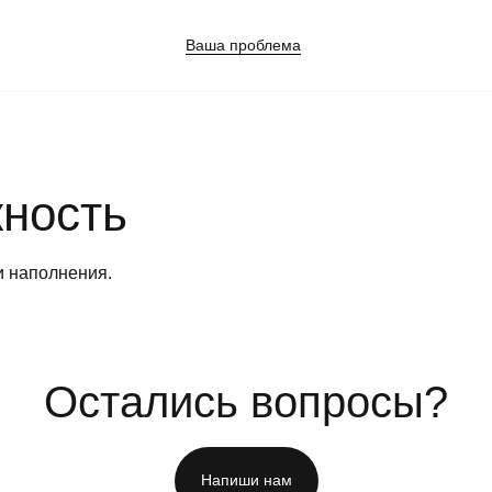
Ваша проблема
Панические атаки
Синдр
Патологическая ревность
Созав
ность
отнош
Посттравматический стресс
Стрес
Потеря смысла жизни
Трево
и наполнения.
Расстройство пищевого поведения
Убежд
ания
Самооценка
неспо
Сепарация от родителей
Эмоци
Остались вопросы?
Напиши нам