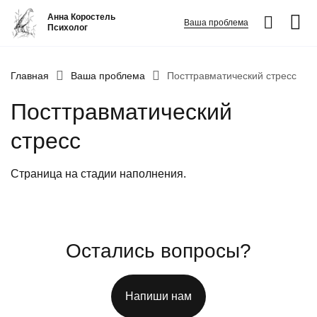
Анна Коростель
Ваша проблема
Психолог
Абьюз
Главная
Ваша проблема
Посттравматический стресс
Агрессия
Посттравматический
Границы личности
стресс
Детские травмы
Живу ради детей
Страница на стадии наполнения.
Конфликты и отсутствие взаимопонимания в семье
ФИО
*
Закрыть
Неудовлетворенность
Номер телефона
*
Остались вопросы?
Панические атаки
Вопрос
*
Патологическая ревность
Напиши нам
Посттравматический стресс