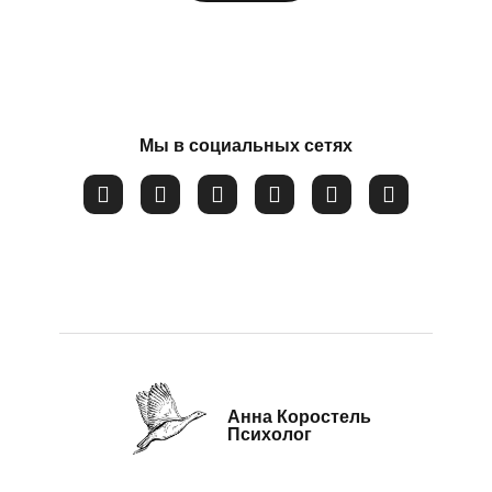
Потеря смысла жизни
Расстройство пищевого поведения
Соглашаюсь на обработку
персональных данных
Самооценка
Сепарация от родителей
Мы в социальных сетях
Синдром самозванца
Созависимые и контрзависимые отношения
Стресс
Тревожность
Убежденность в собственной слабости и
неспособности
Эмоциональное выгорание
Анна Коростель
Психолог