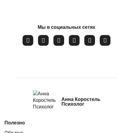
Потеря смысла жизни
Расстройство пищевого поведения
Соглашаюсь на обработку
персональных данных
Самооценка
Мы в социальных сетях
Сепарация от родителей
Синдром самозванца
Созависимые и контрзависимые отношения
Стресс
Тревожность
Убежденность в собственной слабости и
неспособности
Анна Коростель
Психолог
Эмоциональное выгорание
Полезно
Обо мне