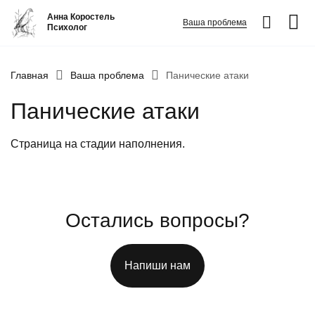
Анна Коростель
Ваша проблема
Психолог
Абьюз
Главная
Ваша проблема
Панические атаки
Агрессия
Панические атаки
Границы личности
Детские травмы
Страница на стадии наполнения.
Живу ради детей
Конфликты и отсутствие взаимопонимания в семье
ФИО
*
Закрыть
Неудовлетворенность
Остались вопросы?
Номер телефона
*
Панические атаки
Напиши нам
Вопрос
*
Патологическая ревность
Посттравматический стресс