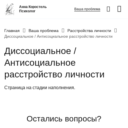
Анна Коростель
Ваша проблема
Психолог
Абьюз
Главная
Ваша проблема
Расстройства личности
Диссоциальное / Антисоциальное расстройство личности
Агрессия
Диссоциальное /
Границы личности
Детские травмы
Антисоциальное
Живу ради детей
расстройство личности
Конфликты и отсутствие взаимопонимания в семье
ФИО
*
Закрыть
Неудовлетворенность
Страница на стадии наполнения.
Номер телефона
*
Панические атаки
Вопрос
*
Патологическая ревность
Остались вопросы?
Посттравматический стресс