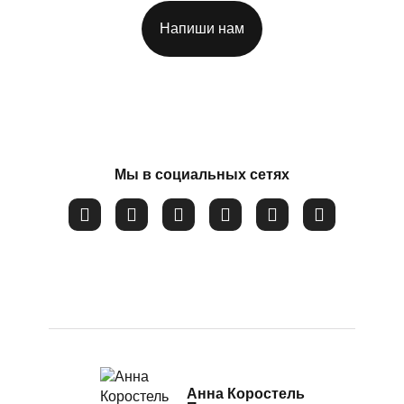
Потеря смысла жизни
Напиши нам
Расстройство пищевого поведения
Соглашаюсь на обработку
персональных данных
Самооценка
Сепарация от родителей
Синдром самозванца
Мы в социальных сетях
Созависимые и контрзависимые отношения
Стресс
Тревожность
Убежденность в собственной слабости и
неспособности
Эмоциональное выгорание
Анна Коростель