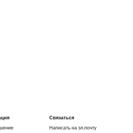
ация
Связаться
ашение
Написать на эл.почту