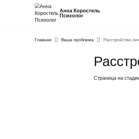
Анна Коростель
Психолог
Главная
Абьюз
Ваша проблема
Расстройства ли
Агрессия
Расстр
Границы личности
Детские травмы
Страница на стади
Живу ради детей
Конфликты и отсутствие взаимопоним
в семье
Неудовлетворенность