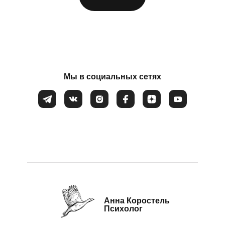
Потеря смысла жизни
Расстройство пищевого поведения
Соглашаюсь на обработку
персональных данных
Самооценка
Сепарация от родителей
Мы в социальных сетях
Синдром самозванца
Созависимые и контрзависимые отношения
Стресс
Тревожность
Убежденность в собственной слабости и
неспособности
Эмоциональное выгорание
Анна Коростель
Психолог