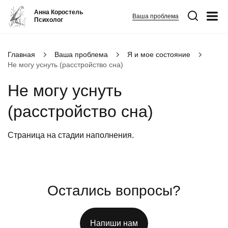
Анна Коростель
Ваша проблема
Психолог
Абьюз
Главная
Ваша проблема
Я и мое состояние
Не могу уснуть (расстройство сна)
Агрессия
Не могу уснуть
Границы личности
Детские травмы
(расстройство сна)
Живу ради детей
Страница на стадии наполнения.
Конфликты и отсутствие взаимопонимания в семье
ФИО
*
Закрыть
Неудовлетворенность
Номер телефона
*
Панические атаки
Остались вопросы?
Патологическая ревность
Вопрос
*
Посттравматический стресс
Напиши нам