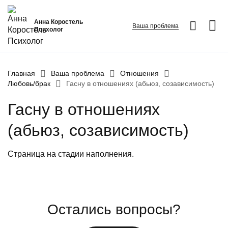
Анна Коростель
Ваша проблема
Психолог
Абьюз
Главная
Ваша проблема
Отношения
Любовь/брак
Гасну в отношениях (абьюз, созависимость)
Агрессия
Гасну в отношениях
Границы личности
Детские травмы
(абьюз, созависимость)
Живу ради детей
ФИО
*
Закрыть
Страница на стадии наполнения.
Конфликты и отсутствие взаимопонимания в семье
Номер телефона
*
Неудовлетворенность
Вопрос
*
Панические атаки
Остались вопросы?
Патологическая ревность