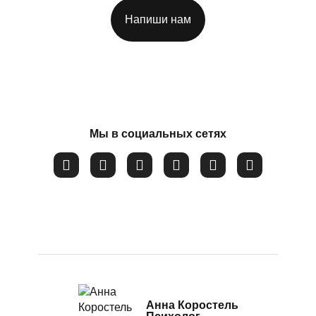
Посттравматический стресс
Напиши нам
Потеря смысла жизни
Соглашаюсь на обработку
персональных данных
Расстройство пищевого поведения
Самооценка
Сепарация от родителей
Мы в социальных сетях
Синдром самозванца
Созависимые и контрзависимые отношения
Стресс
Тревожность
Убежденность в собственной слабости и
неспособности
Эмоциональное выгорание
Анна Коростель