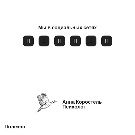
Потеря смысла жизни
Расстройство пищевого поведения
Соглашаюсь на обработку
персональных данных
Самооценка
Мы в социальных сетях
Сепарация от родителей
Синдром самозванца
Созависимые и контрзависимые отношения
Стресс
Тревожность
Убежденность в собственной слабости и
неспособности
Анна Коростель
Эмоциональное выгорание
Психолог
Полезно