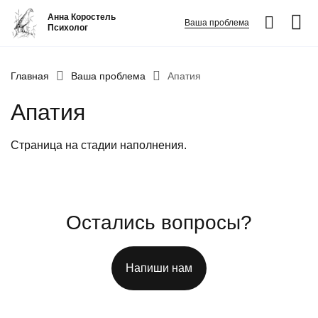
Анна Коростель
Ваша проблема
Психолог
Абьюз
Главная
Ваша проблема
Апатия
Агрессия
Апатия
Границы личности
Детские травмы
Страница на стадии наполнения.
Живу ради детей
Конфликты и отсутствие взаимопонимания в семье
ФИО
*
Закрыть
Неудовлетворенность
Остались вопросы?
Номер телефона
*
Панические атаки
Напиши нам
Вопрос
*
Патологическая ревность
Посттравматический стресс