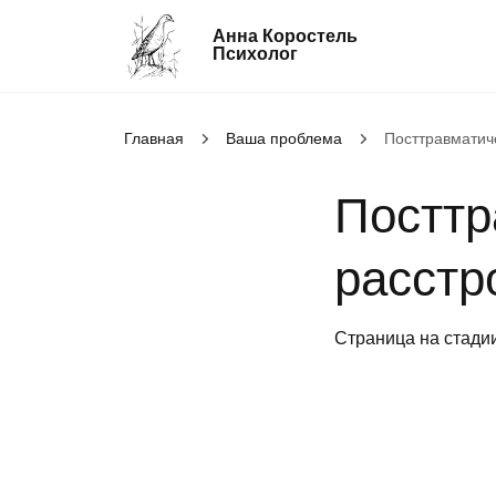
Анна Коростель
Психолог
Главная
Абьюз
Ваша проблема
Посттравматич
Агрессия
Посттр
Границы личности
Детские травмы
расстр
Живу ради детей
Конфликты и отсутствие взаимопоним
Страница на стади
в семье
Неудовлетворенность