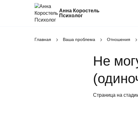
Анна Коростель
Психолог
Абьюз
Главная
Ваша проблема
Отношения
Агрессия
Не мог
Границы личности
Детские травмы
(одино
Живу ради детей
Конфликты и отсутствие взаимопонима
Страница на стади
Неудовлетворенность
Синдром самозванца
Созависимые и контрзависимые отно
Стресс