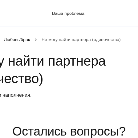
Ваша проблема
Любовь/брак
Не могу найти партнера (одиночество)
у найти партнера
чество)
ния в семье
и наполнения.
шения
Остались вопросы?