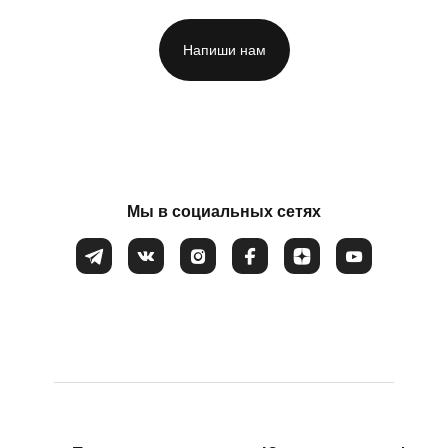
Напиши нам
 и неспособности
ФИО
*
Мы в социальных сетях
Номер телефона
*
Вопрос
*
Закрыть
Соглашаюсь на обработку
персональных данных