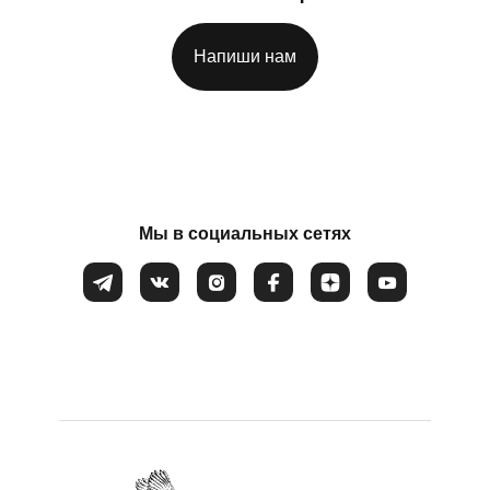
Потеря смысла жизни
Расстройство пищевого поведения
Напиши нам
Соглашаюсь на обработку
персональных данных
Самооценка
Сепарация от родителей
Синдром самозванца
Созависимые и контрзависимые отношения
Мы в социальных сетях
Стресс
Тревожность
Убежденность в собственной слабости и
неспособности
Эмоциональное выгорание