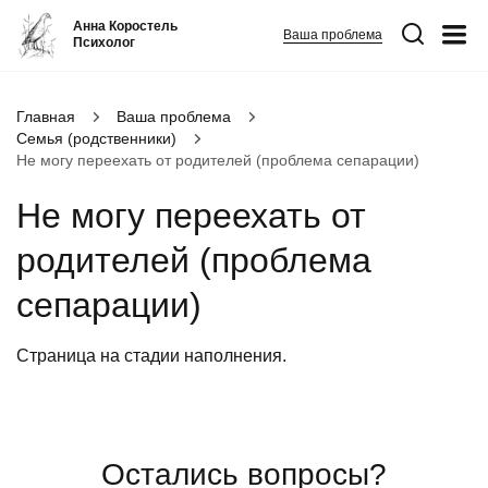
Анна Коростель
Ваша проблема
Психолог
Абьюз
Главная
Ваша проблема
Семья (родственники)
Агрессия
Не могу переехать от родителей (проблема сепарации)
Границы личности
Не могу переехать от
Детские травмы
родителей (проблема
Живу ради детей
Конфликты и отсутствие взаимопонимания в семье
сепарации)
ФИО
*
Закрыть
Неудовлетворенность
Страница на стадии наполнения.
Номер телефона
*
Панические атаки
Патологическая ревность
Вопрос
*
Посттравматический стресс
Остались вопросы?