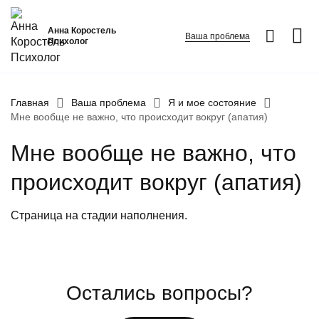
Анна Коростель
Ваша проблема
Психолог
Абьюз
Главная
Ваша проблема
Я и мое состояние
Мне вообще не важно, что происходит вокруг (апатия)
Агрессия
Границы личности
Мне вообще не важно, что
Детские травмы
происходит вокруг (апатия)
Живу ради детей
ФИО
*
Закрыть
Конфликты и отсутствие взаимопонимания в семье
Страница на стадии наполнения.
Неудовлетворенность
Номер телефона
*
Вопрос
*
Панические атаки
Остались вопросы?
Патологическая ревность