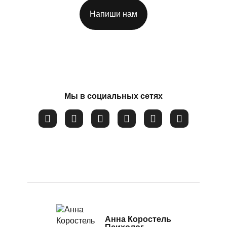
Посттравматический стресс
Напиши нам
Потеря смысла жизни
Соглашаюсь на обработку
персональных данных
Расстройство пищевого поведения
Самооценка
Сепарация от родителей
Мы в социальных сетях
Синдром самозванца
Созависимые и контрзависимые отношения
Стресс
Тревожность
Убежденность в собственной слабости и неспособности
Эмоциональное выгорание
Анна Коростель