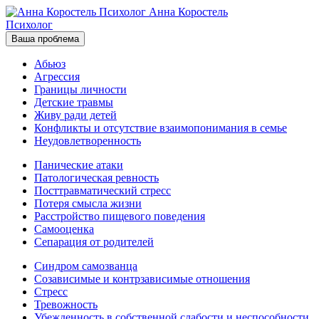
Анна Коростель
Психолог
Ваша проблема
Абьюз
Агрессия
Границы личности
Детские травмы
Живу ради детей
Конфликты и отсутствие взаимопонимания в семье
Неудовлетворенность
Панические атаки
Патологическая ревность
Посттравматический стресс
Потеря смысла жизни
Расстройство пищевого поведения
Самооценка
Сепарация от родителей
Синдром самозванца
Созависимые и контрзависимые отношения
Стресс
Тревожность
Убежденность в собственной слабости и неспособности