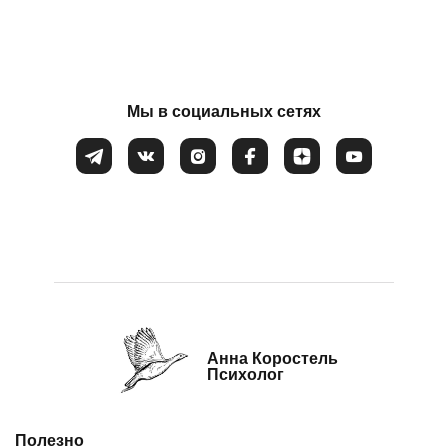
Потеря смысла жизни
Расстройство пищевого поведения
Соглашаюсь на обработку
персональных данных
Самооценка
Сепарация от родителей
Мы в социальных сетях
Синдром самозванца
Созависимые и контрзависимые отношения
Стресс
Тревожность
Убежденность в собственной слабости и
неспособности
Эмоциональное выгорание
Анна Коростель
Психолог
Полезно