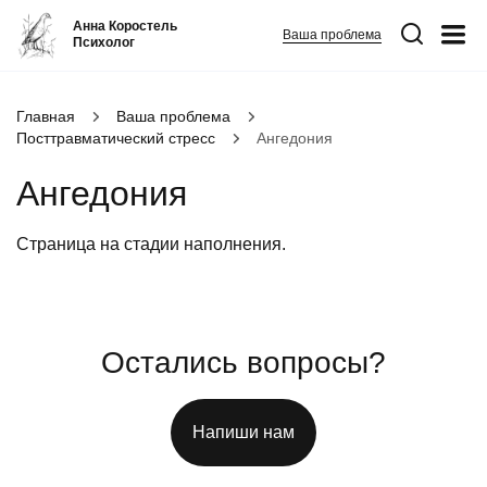
Анна Коростель
Ваша проблема
Психолог
Абьюз
Главная
Ваша проблема
Посттравматический стресс
Ангедония
Агрессия
Ангедония
Границы личности
Детские травмы
Страница на стадии наполнения.
Живу ради детей
Конфликты и отсутствие взаимопонимания в семье
ФИО
*
Закрыть
Неудовлетворенность
Остались вопросы?
Номер телефона
*
Панические атаки
Вопрос
*
Патологическая ревность
Напиши нам
Посттравматический стресс