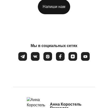
Посттравматический стресс
Напиши нам
Потеря смысла жизни
Соглашаюсь на обработку
персональных данных
Расстройство пищевого поведения
Самооценка
Сепарация от родителей
Мы в социальных сетях
Синдром самозванца
Созависимые и контрзависимые отношения
Стресс
Тревожность
Убежденность в собственной слабости и неспособности
Эмоциональное выгорание
Анна Коростель