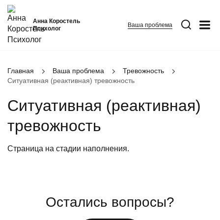
Анна Коростель
Ваша проблема
Психолог
Абьюз
Главная
Ваша проблема
Тревожность
Ситуативная (реактивная) тревожность
Агрессия
Границы личности
Ситуативная (реактивная)
Детские травмы
тревожность
Живу ради детей
ФИО
*
Закрыть
Конфликты и отсутствие взаимопонимания в семье
Страница на стадии наполнения.
Неудовлетворенность
Номер телефона
*
Вопрос
*
Панические атаки
Остались вопросы?
Патологическая ревность