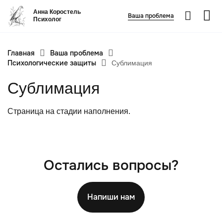
Анна Коростель
Ваша проблема
Психолог
Главная
Ваша проблема
Абьюз
Психологические защиты
Сублимация
Агрессия
Сублимация
Границы личности
Детские травмы
Страница на стадии наполнения.
Живу ради детей
Конфликты и отсутствие взаимопонимания в семье
ФИО
*
Закрыть
Неудовлетворенность
Остались вопросы?
Номер телефона
*
Панические атаки
Вопрос
*
Патологическая ревность
Напиши нам
Посттравматический стресс