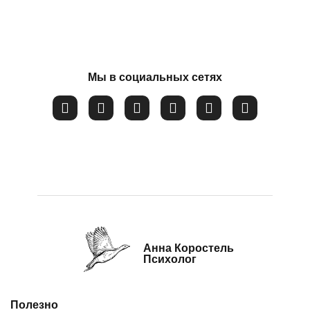
Потеря смысла жизни
Расстройство пищевого поведения
Соглашаюсь на обработку
персональных данных
Самооценка
Сепарация от родителей
Мы в социальных сетях
Синдром самозванца
Созависимые и контрзависимые отношения
Стресс
Тревожность
Убежденность в собственной слабости и
неспособности
Эмоциональное выгорание
Анна Коростель
Психолог
Полезно