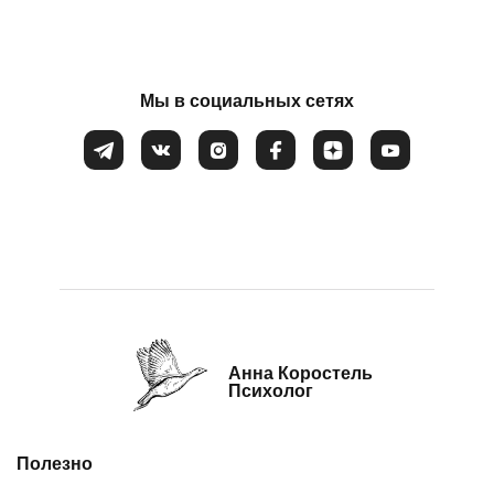
Потеря смысла жизни
Расстройство пищевого поведения
Соглашаюсь на обработку
персональных данных
Самооценка
Мы в социальных сетях
Сепарация от родителей
Синдром самозванца
Созависимые и контрзависимые отношения
Стресс
Тревожность
Убежденность в собственной слабости и
неспособности
Анна Коростель
Эмоциональное выгорание
Психолог
Полезно