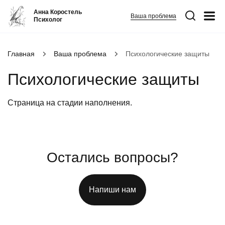
Анна Коростель
Ваша проблема
Психолог
Абьюз
Главная
Ваша проблема
Психологические защиты
Агрессия
Психологические защиты
Границы личности
Детские травмы
Страница на стадии наполнения.
Живу ради детей
Конфликты и отсутствие взаимопонимания в семье
ФИО
*
Закрыть
Неудовлетворенность
Остались вопросы?
Номер телефона
*
Панические атаки
Напиши нам
Вопрос
*
Патологическая ревность
Посттравматический стресс