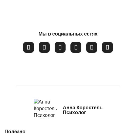
Потеря смысла жизни
Расстройство пищевого поведения
Соглашаюсь на обработку
персональных данных
Самооценка
Сепарация от родителей
Мы в социальных сетях
Синдром самозванца
Созависимые и контрзависимые отношения
Стресс
Тревожность
Убежденность в собственной слабости и
неспособности
Эмоциональное выгорание
Анна Коростель
Психолог
Полезно