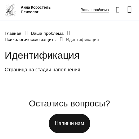
Анна Коростель
Ваша проблема
Психолог
Абьюз
Главная
Ваша проблема
Психологические защиты
Идентификация
Агрессия
Идентификация
Границы личности
Детские травмы
Страница на стадии наполнения.
Живу ради детей
Конфликты и отсутствие взаимопонимания в семье
ФИО
*
Закрыть
Неудовлетворенность
Остались вопросы?
Номер телефона
*
Панические атаки
Вопрос
*
Патологическая ревность
Напиши нам
Посттравматический стресс