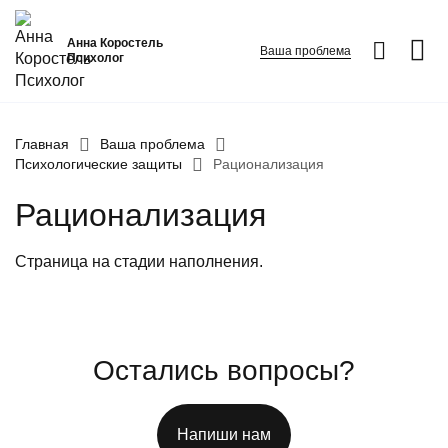
Анна Коростель
Ваша проблема
Психолог
Абьюз
Главная
Ваша проблема
Психологические защиты
Рационализация
Агрессия
Рационализация
Границы личности
Детские травмы
Страница на стадии наполнения.
Живу ради детей
ФИО
*
Закрыть
Конфликты и отсутствие взаимопонимания в семье
Номер телефона
*
Неудовлетворенность
Остались вопросы?
Вопрос
*
Панические атаки
Патологическая ревность
Напиши нам