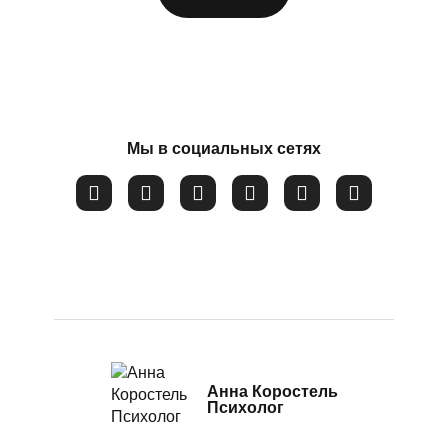
Посттравматический стресс
Потеря смысла жизни
Соглашаюсь на обработку
персональных данных
Расстройство пищевого поведения
Самооценка
Сепарация от родителей
Мы в социальных сетях
Синдром самозванца
Созависимые и контрзависимые отношения
Стресс
Тревожность
Убежденность в собственной слабости и
неспособности
Эмоциональное выгорание
Анна Коростель
Психолог