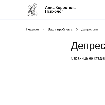
Анна Коростель
Психолог
Главная
Абьюз
Ваша проблема
Депрессия
Агрессия
Депрес
Границы личности
Детские травмы
Страница на стади
Живу ради детей
Конфликты и отсутствие взаимопоним
в семье
Неудовлетворенность