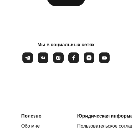
Мы в социальных сетях
ФИО
*
Номер телефона
*
Вопрос
*
Закрыть
Полезно
Юридическая информ
Соглашаюсь на обработку
персональных данных
Обо мне
Пользовательское согл