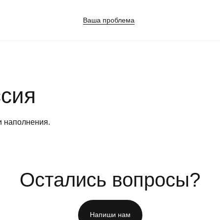
Ваша проблема
Панические атаки
Синдр
Патологическая ревность
Созав
сия
отнош
Посттравматический стресс
Стрес
Потеря смысла жизни
Трево
и наполнения.
Расстройство пищевого поведения
Убежд
ания
Самооценка
неспо
Сепарация от родителей
Эмоци
Остались вопросы?
Напиши нам