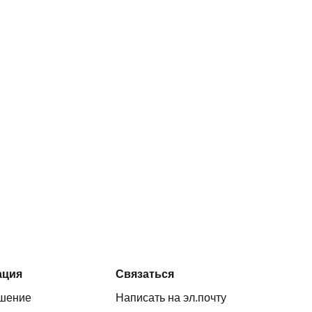
ация
Связаться
ашение
Написать на эл.почту