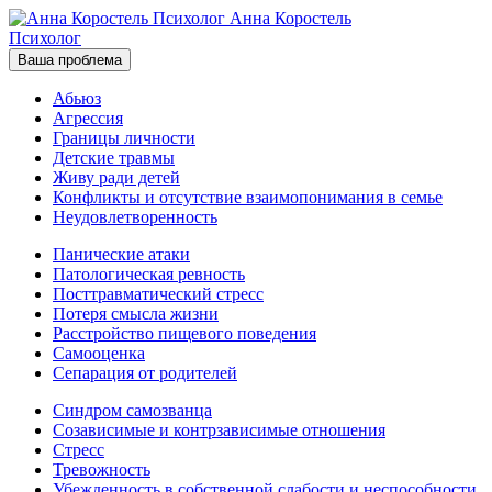
Анна Коростель
Психолог
Ваша проблема
Абьюз
Агрессия
Границы личности
Детские травмы
Живу ради детей
Конфликты и отсутствие взаимопонимания в семье
Неудовлетворенность
Панические атаки
Патологическая ревность
Посттравматический стресс
Потеря смысла жизни
Расстройство пищевого поведения
Самооценка
Сепарация от родителей
Синдром самозванца
Созависимые и контрзависимые отношения
Стресс
Тревожность
Убежденность в собственной слабости и неспособности