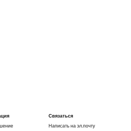
ация
Связаться
ашение
Написать на эл.почту