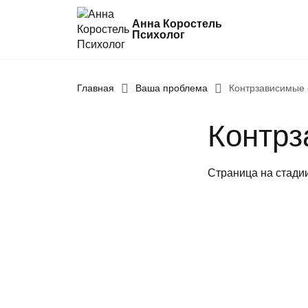
Анна Коростель
Психолог
Главная
Абьюз
Ваша проблема
Контрзависимые
Агрессия
Контрз
Границы личности
Детские травмы
Страница на стади
Живу ради детей
Конфликты и отсутствие взаимопоним
в семье
Неудовлетворенность