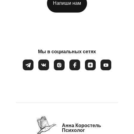
Напиши нам
Потеря смысла жизни
Расстройство пищевого поведения
Соглашаюсь на обработку
персональных данных
Самооценка
Сепарация от родителей
Синдром самозванца
Мы в социальных сетях
Созависимые и контрзависимые отношения
Стресс
Тревожность
Убежденность в собственной слабости и
неспособности
Эмоциональное выгорание
Анна Коростель
Психолог