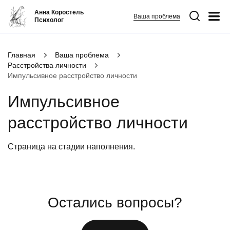
Анна Коростель
Ваша проблема
Психолог
Абьюз
Главная
Ваша проблема
Расстройства личности
Агрессия
Импульсивное расстройство личности
Границы личности
Импульсивное
Детские травмы
расстройство личности
Живу ради детей
Конфликты и отсутствие взаимопонимания в семье
ФИО
*
Закрыть
Страница на стадии наполнения.
Неудовлетворенность
Номер телефона
*
Панические атаки
Остались вопросы?
Вопрос
*
Патологическая ревность
Посттравматический стресс