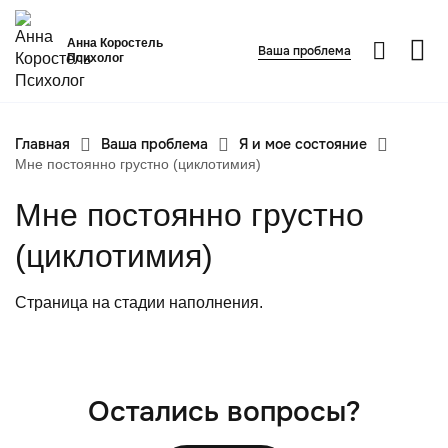
Анна Коростель
Ваша проблема
Психолог
Главная
Ваша проблема
Я и мое состояние
Абьюз
Мне постоянно грустно (циклотимия)
Агрессия
Мне постоянно грустно
Границы личности
Детские травмы
(циклотимия)
Живу ради детей
ФИО
*
Закрыть
Страница на стадии наполнения.
Конфликты и отсутствие взаимопонимания в семье
Номер телефона
*
Неудовлетворенность
Вопрос
*
Панические атаки
Остались вопросы?
Патологическая ревность