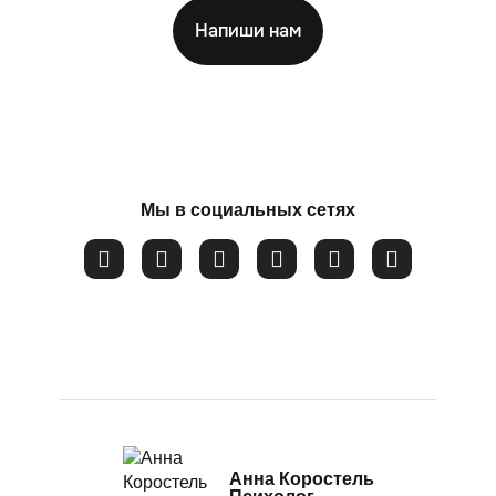
Посттравматический стресс
Напиши нам
Потеря смысла жизни
Соглашаюсь на обработку
персональных данных
Расстройство пищевого поведения
Самооценка
Сепарация от родителей
Мы в социальных сетях
Синдром самозванца
Созависимые и контрзависимые отношения
Стресс
Тревожность
Убежденность в собственной слабости и
неспособности
Эмоциональное выгорание
Анна Коростель