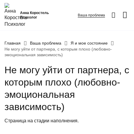
Анна Коростель
Ваша проблема
Психолог
Абьюз
Главная
Ваша проблема
Я и мое состояние
Не могу уйти от партнера, с которым плохо (любовно-
Агрессия
эмоциональная зависимость)
Границы личности
Не могу уйти от партнера, с
Детские травмы
которым плохо (любовно-
Живу ради детей
ФИО
*
Закрыть
Конфликты и отсутствие взаимопонимания в семье
эмоциональная
Неудовлетворенность
Номер телефона
*
зависимость)
Вопрос
*
Панические атаки
Страница на стадии наполнения.
Патологическая ревность