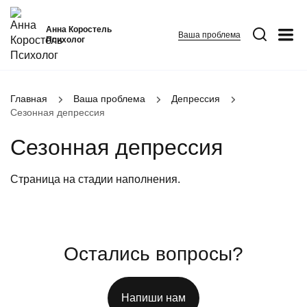
Анна Коростель
Ваша проблема
Психолог
Абьюз
Главная
Ваша проблема
Депрессия
Сезонная депрессия
Агрессия
Сезонная депрессия
Границы личности
Детские травмы
Страница на стадии наполнения.
Живу ради детей
ФИО
*
Закрыть
Конфликты и отсутствие взаимопонимания в семье
Номер телефона
*
Неудовлетворенность
Остались вопросы?
Вопрос
*
Панические атаки
Патологическая ревность
Напиши нам