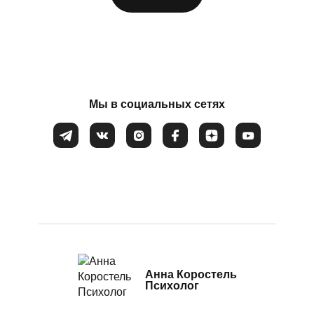
Посттравматический стресс
Потеря смысла жизни
Соглашаюсь на обработку
персональных данных
Расстройство пищевого поведения
Самооценка
Сепарация от родителей
Мы в социальных сетях
Синдром самозванца
Созависимые и контрзависимые отношения
Стресс
Тревожность
Убежденность в собственной слабости и
неспособности
Эмоциональное выгорание
Анна Коростель
Психолог