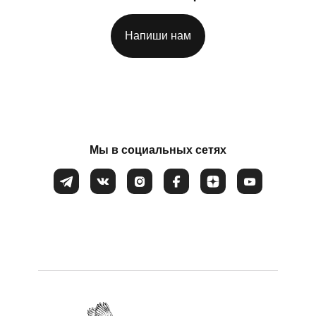
Потеря смысла жизни
Расстройство пищевого поведения
Напиши нам
Соглашаюсь на обработку
персональных данных
Самооценка
Сепарация от родителей
Синдром самозванца
Созависимые и контрзависимые отношения
Мы в социальных сетях
Стресс
Тревожность
Убежденность в собственной слабости и
неспособности
Эмоциональное выгорание