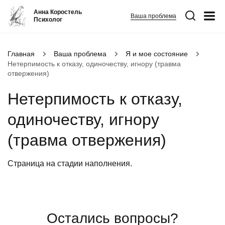
Анна Коростель
Ваша проблема
Психолог
Абьюз
Главная
Ваша проблема
Я и мое состояние
Нетерпимость к отказу, одиночеству, игнору (травма
Агрессия
отвержения)
Границы личности
Нетерпимость к отказу,
Детские травмы
одиночеству, игнору
Живу ради детей
Конфликты и отсутствие взаимопонимания в семье
(травма отвержения)
ФИО
*
Закрыть
Неудовлетворенность
Страница на стадии наполнения.
Номер телефона
*
Панические атаки
Патологическая ревность
Вопрос
*
Посттравматический стресс
Остались вопросы?