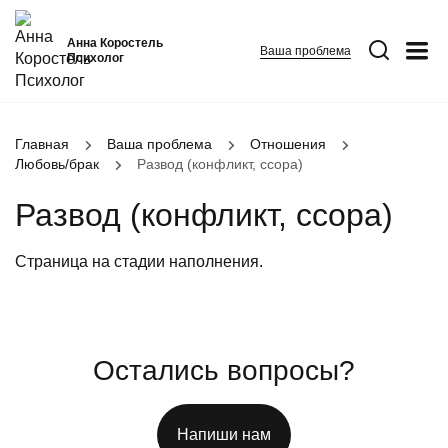
Анна Коростель
Ваша проблема
Психолог
Абьюз
Главная
Ваша проблема
Отношения
Любовь/брак
Развод (конфликт, ссора)
Агрессия
Границы личности
Развод (конфликт, ссора)
Детские травмы
Страница на стадии наполнения.
Живу ради детей
ФИО
*
Закрыть
Конфликты и отсутствие взаимопонимания в семье
Неудовлетворенность
Номер телефона
*
Остались вопросы?
Вопрос
*
Панические атаки
Патологическая ревность
Напиши нам