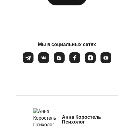
Посттравматический стресс
Потеря смысла жизни
Соглашаюсь на обработку
персональных данных
Расстройство пищевого поведения
Самооценка
Сепарация от родителей
Мы в социальных сетях
Синдром самозванца
Созависимые и контрзависимые отношения
Стресс
Тревожность
Убежденность в собственной слабости и неспособности
Эмоциональное выгорание
Анна Коростель
Психолог