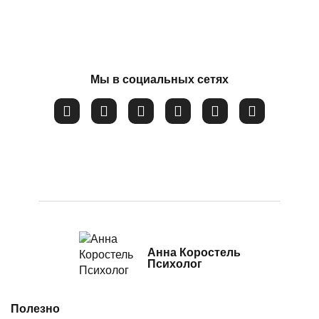
Потеря смысла жизни
Расстройство пищевого поведения
Соглашаюсь на обработку
персональных данных
Самооценка
Сепарация от родителей
Мы в социальных сетях
Синдром самозванца
Созависимые и контрзависимые отношения
Стресс
Тревожность
Убежденность в собственной слабости и
неспособности
Эмоциональное выгорание
Анна Коростель
Психолог
Полезно