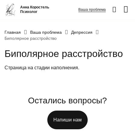
Анна Коростель
Ваша проблема
Психолог
Абьюз
Главная
Ваша проблема
Депрессия
Биполярное расстройство
Агрессия
Биполярное расстройство
Границы личности
Детские травмы
Страница на стадии наполнения.
Живу ради детей
Конфликты и отсутствие взаимопонимания в семье
ФИО
*
Закрыть
Неудовлетворенность
Остались вопросы?
Номер телефона
*
Панические атаки
Вопрос
*
Патологическая ревность
Напиши нам
Посттравматический стресс