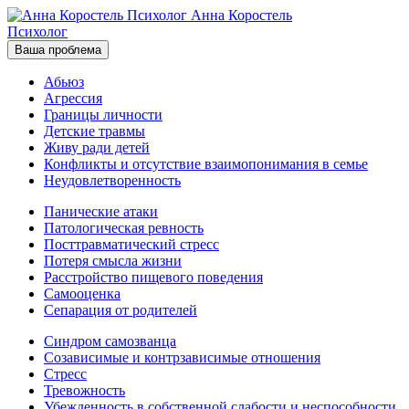
Анна Коростель
Психолог
Ваша проблема
Абьюз
Агрессия
Границы личности
Детские травмы
Живу ради детей
Конфликты и отсутствие взаимопонимания в семье
Неудовлетворенность
Панические атаки
Патологическая ревность
Посттравматический стресс
Потеря смысла жизни
Расстройство пищевого поведения
Самооценка
Сепарация от родителей
Синдром самозванца
Созависимые и контрзависимые отношения
Стресс
Тревожность
Убежденность в собственной слабости и неспособности