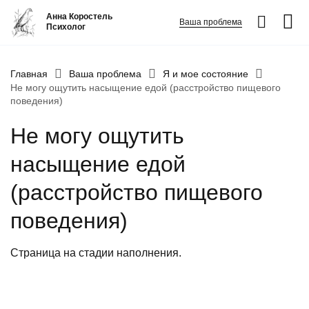
Анна Коростель
Ваша проблема
Психолог
Абьюз
Главная
Ваша проблема
Я и мое состояние
Не могу ощутить насыщение едой (расстройство пищевого
Агрессия
поведения)
Границы личности
Не могу ощутить
Детские травмы
насыщение едой
Живу ради детей
Конфликты и отсутствие взаимопонимания в семье
(расстройство пищевого
ФИО
*
Закрыть
Неудовлетворенность
поведения)
Номер телефона
*
Панические атаки
Страница на стадии наполнения.
Патологическая ревность
Вопрос
*
Посттравматический стресс