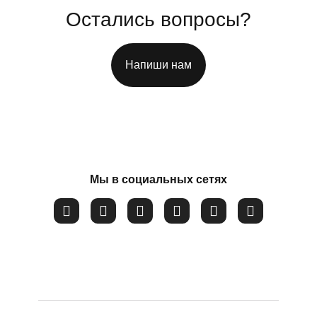
Потеря смысла жизни
Остались вопросы?
Расстройство пищевого поведения
Соглашаюсь на обработку
персональных данных
Самооценка
Напиши нам
Сепарация от родителей
Синдром самозванца
Созависимые и контрзависимые отношения
Стресс
Мы в социальных сетях
Тревожность
Убежденность в собственной слабости и
неспособности
Эмоциональное выгорание