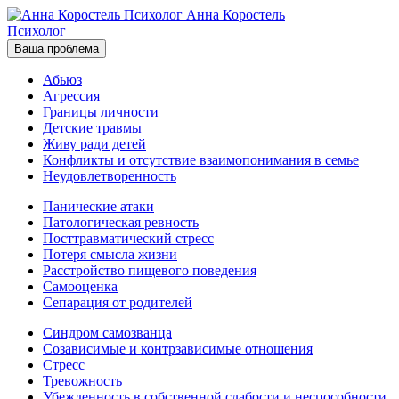
Анна Коростель
Психолог
Ваша проблема
Абьюз
Агрессия
Границы личности
Детские травмы
Живу ради детей
Конфликты и отсутствие взаимопонимания в семье
Неудовлетворенность
Панические атаки
Патологическая ревность
Посттравматический стресс
Потеря смысла жизни
Расстройство пищевого поведения
Самооценка
Сепарация от родителей
Синдром самозванца
Созависимые и контрзависимые отношения
Стресс
Тревожность
Убежденность в собственной слабости и неспособности