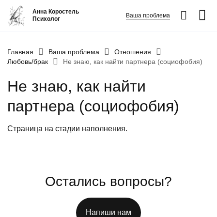
Анна Коростель
Ваша проблема
Психолог
Абьюз
Главная
Ваша проблема
Отношения
Любовь/брак
Не знаю, как найти партнера (социофобия)
Агрессия
Не знаю, как найти
Границы личности
Детские травмы
партнера (социофобия)
Живу ради детей
Страница на стадии наполнения.
Конфликты и отсутствие взаимопонимания в семье
ФИО
*
Закрыть
Неудовлетворенность
Номер телефона
*
Панические атаки
Остались вопросы?
Вопрос
*
Патологическая ревность
Посттравматический стресс
Напиши нам