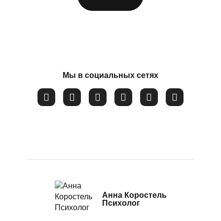
Потеря смысла жизни
Расстройство пищевого поведения
Соглашаюсь на обработку
персональных данных
Самооценка
Сепарация от родителей
Мы в социальных сетях
Синдром самозванца
Созависимые и контрзависимые отношения
Стресс
Тревожность
Убежденность в собственной слабости и
неспособности
Эмоциональное выгорание
Анна Коростель
Психолог