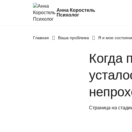
Анна Коростель
Психолог
Абьюз
Главная
Ваша проблема
Я и мое состоян
Агрессия
Когда 
Границы личности
Детские травмы
устало
Живу ради детей
Конфликты и отсутствие взаимопонима
непрох
Неудовлетворенность
Страница на стади
Синдром самозванца
Созависимые и контрзависимые отно
Стресс