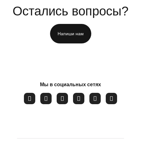
Остались вопросы?
 и неспособности
Напиши нам
ФИО
*
Номер телефона
*
Мы в социальных сетях
Вопрос
*
Закрыть
Соглашаюсь на обработку
персональных данных