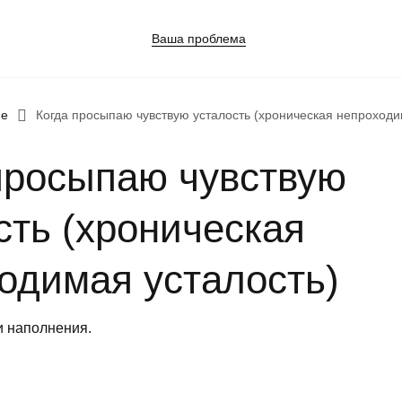
Ваша проблема
ие
Когда просыпаю чувствую усталость (хроническая непроходи
просыпаю чувствую
сть (хроническая
ния в семье
одимая усталость)
и наполнения.
шения