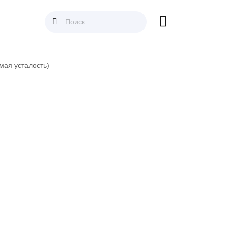
Панические атаки
мая усталость)
Патологическая ревность
Посттравматический стресс
Потеря смысла жизни
Расстройство пищевого поведения
Самооценка
Сепарация от родителей