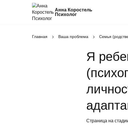
Анна Коростель
Психолог
Главная
Абьюз
Ваша проблема
Семья (родств
Агрессия
Я ребе
Границы личности
Детские травмы
(психо
Живу ради детей
Конфликты и отсутствие взаимопоним
личнос
в семье
Неудовлетворенность
адапта
Страница на стади