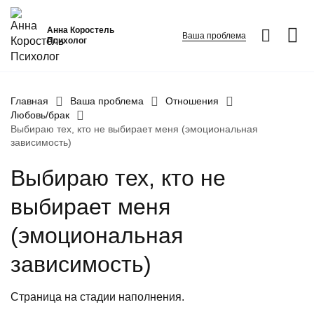
Анна Коростель
Ваша проблема
Психолог
Абьюз
Главная
Ваша проблема
Отношения
Любовь/брак
Агрессия
Выбираю тех, кто не выбирает меня (эмоциональная
зависимость)
Границы личности
Детские травмы
Выбираю тех, кто не
Живу ради детей
ФИО
*
выбирает меня
Закрыть
Конфликты и отсутствие взаимопонимания в семье
(эмоциональная
Неудовлетворенность
Номер телефона
*
зависимость)
Вопрос
*
Панические атаки
Страница на стадии наполнения.
Патологическая ревность