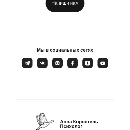
Напиши нам
Потеря смысла жизни
Расстройство пищевого поведения
Соглашаюсь на обработку
персональных данных
Самооценка
Сепарация от родителей
Синдром самозванца
Мы в социальных сетях
Созависимые и контрзависимые отношения
Стресс
Тревожность
Убежденность в собственной слабости и
неспособности
Эмоциональное выгорание
Анна Коростель
Психолог