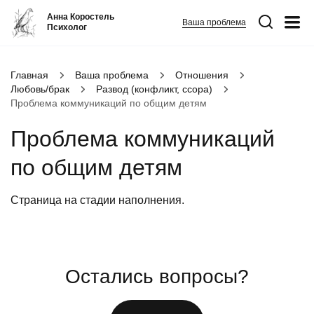
Анна Коростель
Ваша проблема
Психолог
Абьюз
Главная
Ваша проблема
Отношения
Любовь/брак
Развод (конфликт, ссора)
Агрессия
Проблема коммуникаций по общим детям
Границы личности
Проблема коммуникаций
Детские травмы
по общим детям
Живу ради детей
Конфликты и отсутствие взаимопонимания в семье
ФИО
*
Закрыть
Страница на стадии наполнения.
Неудовлетворенность
Номер телефона
*
Панические атаки
Остались вопросы?
Вопрос
*
Патологическая ревность
Посттравматический стресс