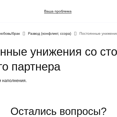
Ваша проблема
юбовь/брак
Развод (конфликт, ссора)
Постоянные унижения
нные унижения со ст
о партнера
ния в семье
и наполнения.
шения
Остались вопросы?