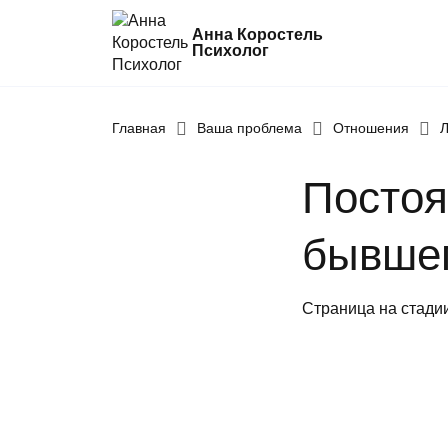
Анна Коростель
Психолог
Абьюз
Главная
Ваша проблема
Отношения
Л
Агрессия
Постоя
Границы личности
Детские травмы
бывшег
Живу ради детей
Конфликты и отсутствие взаимопонима
Страница на стади
Неудовлетворенность
Синдром самозванца
Созависимые и контрзависимые отно
Стресс