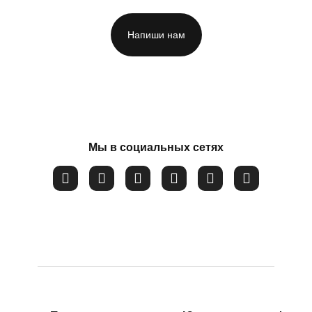
Напиши нам
 и неспособности
ФИО
*
Мы в социальных сетях
Номер телефона
*
Вопрос
*
Закрыть
Соглашаюсь на обработку
персональных данных